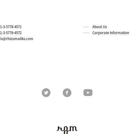
1-3-5778-4571
About Us
1-3-5778-4572
Corporate Information
nfo@rhizomatiks.com