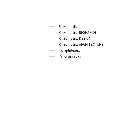
Rhizomatiks
Rhizomatiks RESEARCH
Rhizomatiks DESIGN
Rhizomatiks ARCHITECTURE
Flowplateaux
Panoramatiks