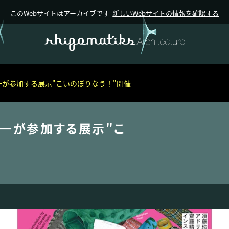
このWebサイトはアーカイブです
新しいWebサイトの情報を確認する
が参加する展示"こいのぼりなう！"開催
WORKS
一が参加する展示"こ
NEWS
MEDIA
ABOUT