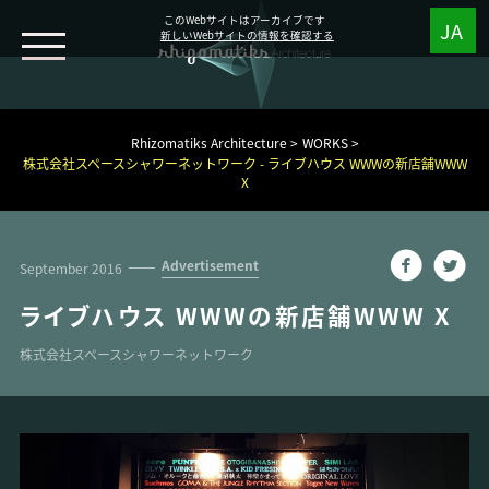
このWebサイトはアーカイブです
新しいWebサイトの情報を確認する
WORKS
Rhizomatiks Architecture
WORKS
株式会社スペースシャワーネットワーク - ライブハウス WWWの新店舗WWW
NEWS
X
MEDIA
Advertisement
September 2016
ABOUT
ライブハウス WWWの新店舗WWW X
株式会社スペースシャワーネットワーク
Research
Design