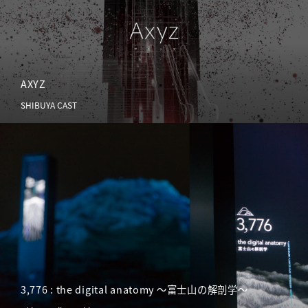
AXYZ
SHIBUYA CAST
3,776 : the digital anatomy ～富士山の解剖学～